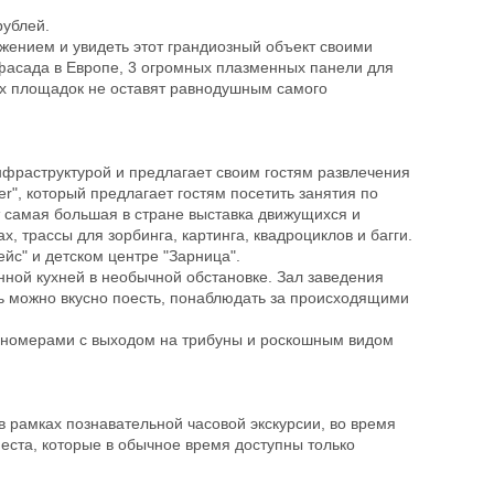
рублей.
жением и увидеть этот грандиозный объект своими
фасада в Европе, 3 огромных плазменных панели для
ых площадок не оставят равнодушным самого
нфраструктурой и предлагает своим гостям развлечения
r", который предлагает гостям посетить занятия по
ует самая большая в стране выставка движущихся и
, трассы для зорбинга, картинга, квадроциклов и багги.
йс" и детском центре "Зарница".
нной кухней в необычной обстановке. Зал заведения
сь можно вкусно поесть, понаблюдать за происходящими
12 номерами с выходом на трибуны и роскошным видом
 рамках познавательной часовой экскурсии, во время
еста, которые в обычное время доступны только