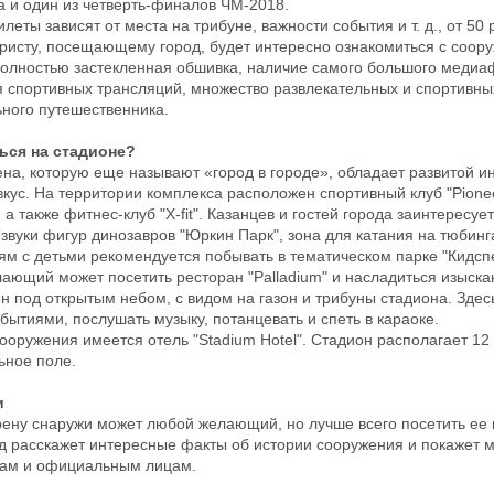
а и один из четверть-финалов ЧМ-2018.
леты зависят от места на трибуне, важности события и т. д., от 50 
ристу, посещающему город, будет интересно ознакомиться с соору
Полностью застекленная обшивка, наличие самого большого медиа
 спортивных трансляций, множество развлекательных и спортивн
ьного путешественника.
ься на стадионе?
ена, которую еще называют «город в городе», обладает развитой и
кус. На территории комплекса расположен спортивный клуб "Pionee
 а также фитнес-клуб "X-fit". Казанцев и гостей города заинтерес
вуки фигур динозавров "Юркин Парк", зона для катания на тюбингах
ям с детьми рекомендуется побывать в тематическом парке "Кидспе
ающий может посетить ресторан "Palladium" и насладиться изыска
н под открытым небом, с видом на газон и трибуны стадиона. Зде
бытиями, послушать музыку, потанцевать и спеть в караоке.
сооружения имеется отель "Stadium Hotel". Стадион располагает 
ьное поле.
и
рену снаружи может любой желающий, но лучше всего посетить ее в
ид расскажет интересные факты об истории сооружения и покажет м
ам и официальным лицам.