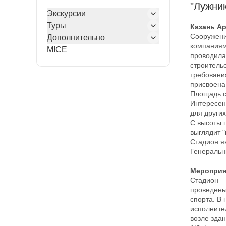
"Лужник
Экскурсии
Туры
Казань А
Сооружени
Дополнительно
компаниям
MICE
проводила
строитель
требовани
присвоена
Площадь с
Интересен
для других
С высоты 
выглядит "
Стадион я
Генеральны
Стадион –
проведены
спорта. В
исполните
возле здан