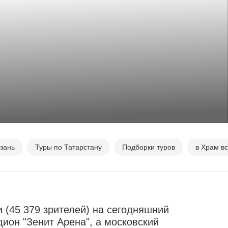
азань
Туры по Татарстану
Подборки туров
в Храм в
 (45 379 зрителей) на сегодняшний
дион "Зенит Арена", а московский