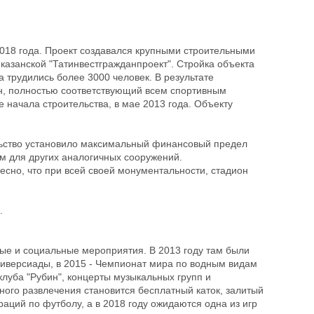
018 года. Проект создавался крупными строительными
 казанской "Татинвестгражданпроект". Стройка объекта
 трудились более 3000 человек. В результате
он, полностью соответствующий всем спортивным
 начала строительства, в мае 2013 года. Объекту
ельство установило максимальный финансовый предел
ом для других аналогичных сооружений.
есно, что при всей своей монументальности, стадион
.
ые и социальные мероприятия. В 2013 году там были
иверсиады, в 2015 - Чемпионат мира по водным видам
клуба "Рубин", концерты музыкальных групп и
ного развлечения становится бесплатный каток, залитый
аций по футболу, а в 2018 году ожидаются одна из игр