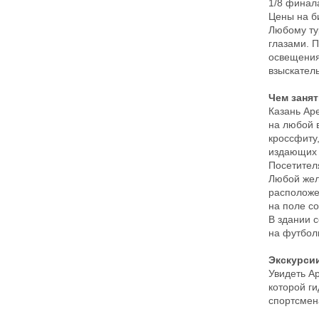
1/8 финал
Цены на би
Любому ту
глазами. 
освещения
взыскател
Чем занят
Казань Ар
на любой в
кроссфиту,
издающих з
Посетител
Любой жел
расположе
на поле со
В здании 
на футбол
Экскурси
Увидеть А
которой г
спортсмен