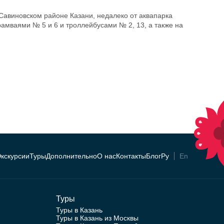
Савиновском районе Казани, недалеко от аквапарка
рамваями № 5 и 6 и троллейбусами № 2, 13, а также на
кскурсии
Туры
Дополнительно
О нас
Контакты
Блог
Ру
En
Туры
Туры в Казань
Туры в Казань из Москвы