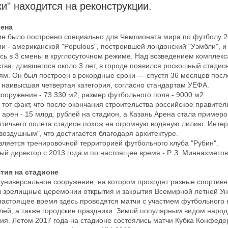
и" находится на реконструкции.
рена
е было построено специально для Чемпионата мира по футболу 2
и - американской "Populous", построившей лондонский "Уэмбли", и
сь в 3 смены в круглосуточном режиме. Над возведением комплекса
ства, длившегося около 3 лет, в городе появился роскошный стади
ям. Он был построен в рекордные сроки — спустя 36 месяцев после
 наивысшая четвертая категория, согласно стандартам УЕФА.
ооружения - 73 330 м2, размер футбольного поля - 9000 м2
 тот факт, что после окончания строительства российское правит
 арен - 15 млрд. рублей на стадион, а Казань Арена стала пример
птичьего полета стадион похож на огромную водяную лилию. Интер
воздушным", что достигается благодаря архитектуре.
вляется тренировочной территорией футбольного клуба "Рубин".
й директор с 2013 года и по настоящее время - Р. З. Миннахметов
 универсальное сооружение, на котором проходят разные спортивн
 зрелищные церемонии открытия и закрытия Всемирной летней Ун
 настоящее время здесь проводятся матчи с участием футбольного 
лей, а также городские праздники. Зимой популярным видом народ
ия. Летом 2017 года на стадионе состоялись матчи Кубка Конфедер