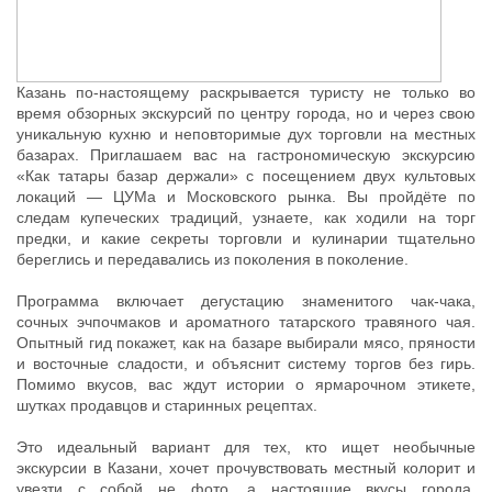
Казань по-настоящему раскрывается туристу не только во
время обзорных экскурсий по центру города, но и через свою
уникальную кухню и неповторимые дух торговли на местных
базарах. Приглашаем вас на гастрономическую экскурсию
«Как татары базар держали» с посещением двух культовых
локаций — ЦУМа и Московского рынка. Вы пройдёте по
следам купеческих традиций, узнаете, как ходили на торг
предки, и какие секреты торговли и кулинарии тщательно
береглись и передавались из поколения в поколение.
Программа включает дегустацию знаменитого чак-чака,
сочных эчпочмаков и ароматного татарского травяного чая.
Опытный гид покажет, как на базаре выбирали мясо, пряности
и восточные сладости, и объяснит систему торгов без гирь.
Помимо вкусов, вас ждут истории о ярмарочном этикете,
шутках продавцов и старинных рецептах.
Это идеальный вариант для тех, кто ищет необычные
экскурсии в Казани, хочет прочувствовать местный колорит и
увезти с собой не фото, а настоящие вкусы города.