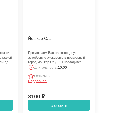
Йошкар-Ола
зом об
Приглашаем Вас на загородную
устацией
автобусную экскурсию в прекрасный
ном доме
город Йошкар-Олу. Вы насладитесь
красотой марийской столицы
Длительность:
10:00
Отзывы:
5
Подробнее
3100 ₽
Заказать