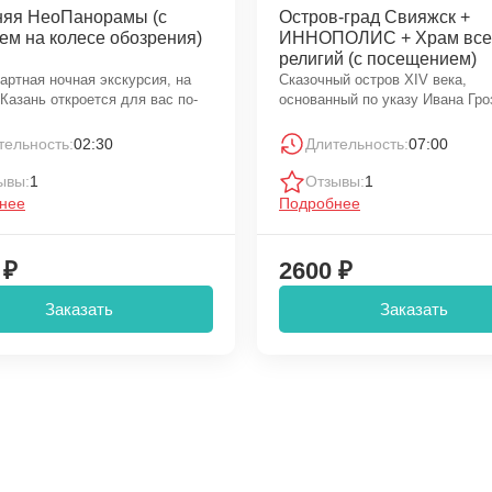
няя НеоПанорамы (с
Остров-град Свияжск +
ем на колесе обозрения)
ИННОПОЛИС + Храм все
религий (с посещением)
артная ночная экскурсия, на
Сказочный остров XIV века,
 Казань откроется для вас по-
основанный по указу Ивана Гро
тельность:
02:30
Длительность:
07:00
ывы:
1
Отзывы:
1
нее
Подробнее
 ₽
2600 ₽
Заказать
Заказать