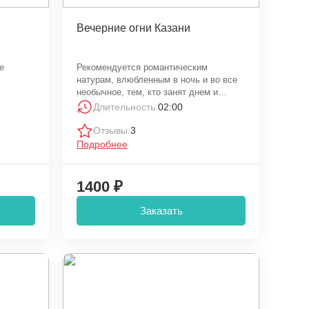
Вечерние огни Казани
е
Рекомендуется романтическим
натурам, влюбленным в ночь и во все
необычное, тем, кто занят днем и
освобождается только к вечеру.
Длительность:
02:00
Отзывы:
3
Подробнее
1400 ₽
Заказать