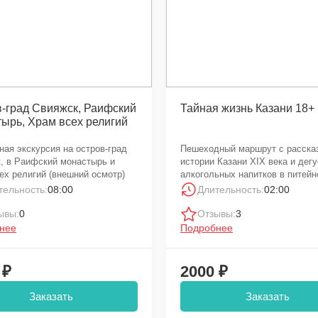
-град Свияжск, Раифский
Тайная жизнь Казани 18+
ырь, Храм всех религий
ная экскурсия на остров-град
Пешеходный маршрут с расска
, в Раифский монастырь и
истории Казани XIX века и дег
ех религий (внешний осмотр)
алкогольных напитков в питей
«100DAL»
тельность:
08:00
Длительность:
02:00
ывы:
0
Отзывы:
3
нее
Подробнее
 ₽
2000 ₽
Заказать
Заказать