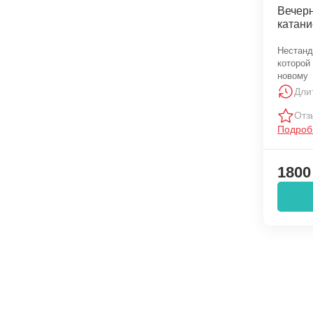
Вечер
катани
Нестанд
которой
новому
Дли
Отз
Подроб
1800