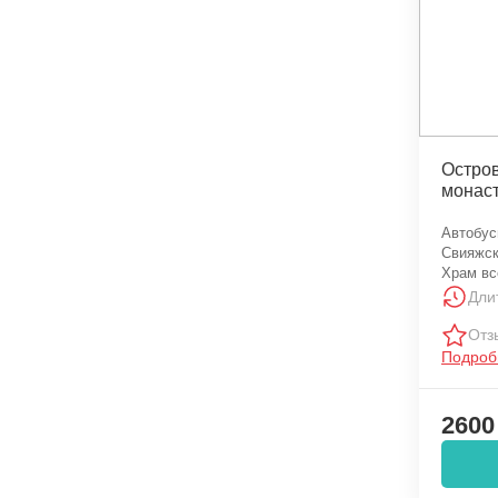
Остров
монаст
Автобус
Свияжск
Храм вс
Дли
Отз
Подроб
2600