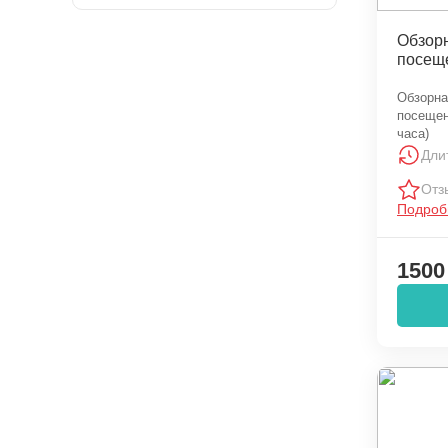
Обзорн
посещ
Обзорна
посещен
часа)
Дли
Отз
Подроб
1500