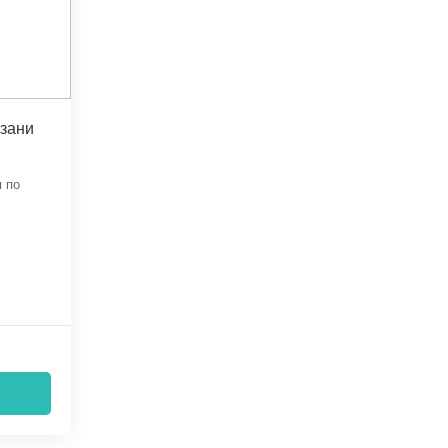
азани
 по