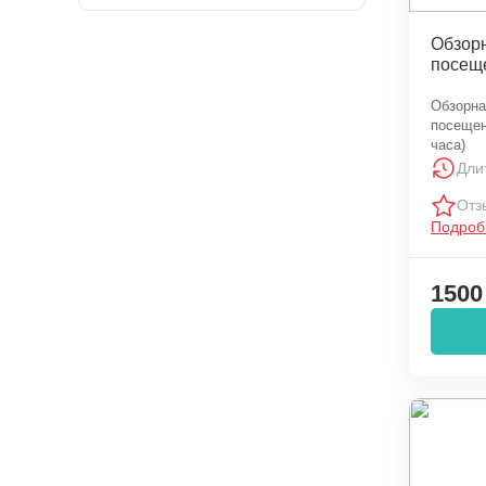
Обзорн
посещ
Обзорна
посещен
часа)
Дли
Отз
Подроб
1500