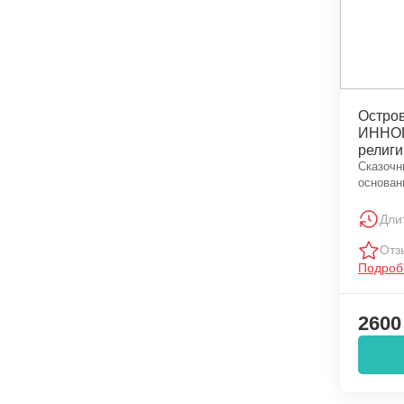
Остров
ИННОП
религи
Сказочн
основан
Дли
Отз
Подроб
2600