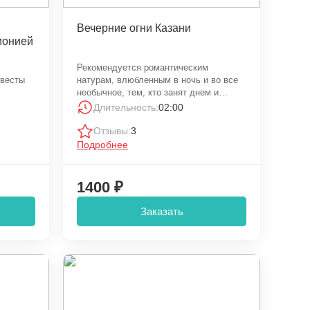
Вечерние огни Казани
монией
Рекомендуется романтическим
евесты
натурам, влюбленным в ночь и во все
необычное, тем, кто занят днем и
освобождается только к вечеру.
Длительность:
02:00
Отзывы:
3
Подробнее
1400 ₽
Заказать