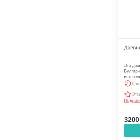
Древни
Это дре
Булгари
интерес
архитек
Дли
Отз
Подроб
3200