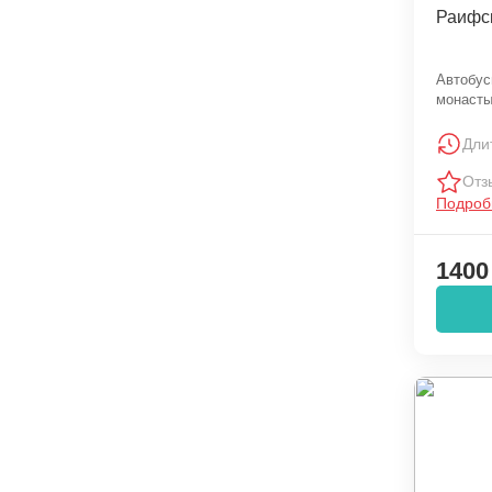
Раифс
Автобус
монаст
Дли
Отз
Подроб
1400