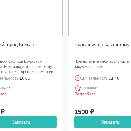
й город Болгар
Экскурсия по Казанскому
вняя столица Волжской
Почувствуйте себя артистом в
и. Рекомендуется всем, кому
закулисье Цирка!
на история, древние памятники
туры.
тельность:
10:00
Длительность:
01:40
ывы:
3
Отзывы:
3
нее
Подробнее
 ₽
1500 ₽
Заказать
Заказать