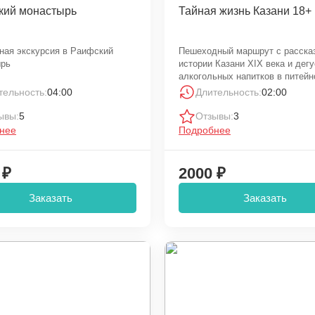
кий монастырь
Тайная жизнь Казани 18+
ная экскурсия в Раифский
Пешеходный маршрут с расска
ырь
истории Казани XIX века и дег
алкогольных напитков в питей
«100DAL»
тельность:
04:00
Длительность:
02:00
ывы:
5
Отзывы:
3
нее
Подробнее
 ₽
2000 ₽
Заказать
Заказать