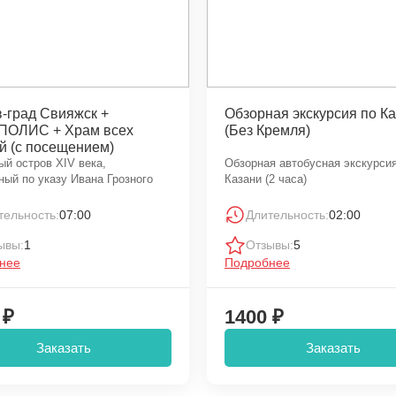
-град Свияжск +
Обзорная экскурсия по К
ОЛИС + Храм всех
(Без Кремля)
й (с посещением)
ый остров XIV века,
Обзорная автобусная экскурсия
ный по указу Ивана Грозного
Казани (2 часа)
тельность:
07:00
Длительность:
02:00
ывы:
1
Отзывы:
5
нее
Подробнее
 ₽
1400 ₽
Заказать
Заказать