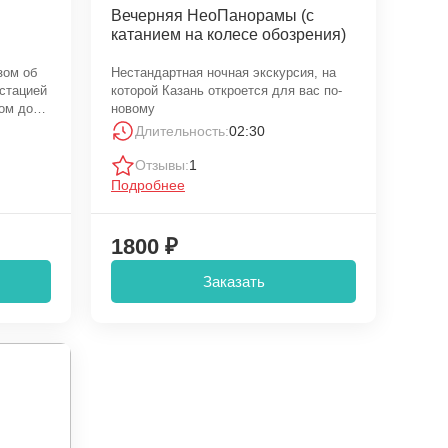
Вечерняя НеоПанорамы (с
катанием на колесе обозрения)
зом об
Нестандартная ночная экскурсия, на
устацией
которой Казань откроется для вас по-
ном доме
новому
Длительность:
02:30
Отзывы:
1
Подробнее
1800 ₽
Заказать