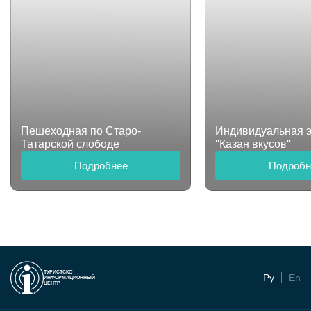
Пешеходная по Старо-
Индивидуальная э
Татарской слободе
''Казан вкусов''
Подробнее
Подробн
ТУРИСТСКО
Ру
En
ИНФОРМАЦИОННЫЙ
ЦЕНТР