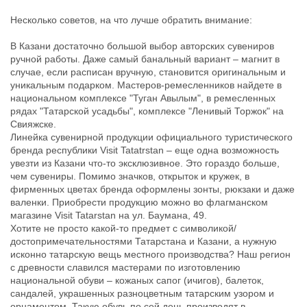
Несколько советов, на что лучше обратить внимание:
В Казани достаточно большой выбор авторских сувениров
ручной работы. Даже самый банальный вариант – магнит в
случае, если расписан вручную, становится оригинальным и
уникальным подарком. Мастеров-ремесленников найдете в
национальном комплексе "Туган Авылым", в ремесленных
рядах "Татарской усадьбы", комплексе "Ленивый Торжок" на
Свияжске.
Линейка сувенирной продукции официального туристического
бренда республики Visit Tatatrstan – еще одна возможность
увезти из Казани что-то эксклюзивное. Это гораздо больше,
чем сувениры. Помимо значков, открыток и кружек, в
фирменных цветах бренда оформлены зонты, рюкзаки и даже
валенки. Приобрести продукцию можно во флагманском
магазине Visit Tatarstan на ул. Баумана, 49.
Хотите не просто какой-то предмет с символикой/
достопримечательностями Татарстана и Казани, а нужную
исконно татарскую вещь местного производства? Наш регион
с древности славился мастерами по изготовлению
национальной обуви – кожаных сапог (ичигов), балеток,
сандалей, украшенных разноцветным татарским узором и
орнаментом. Такую обувь по сей день производят в