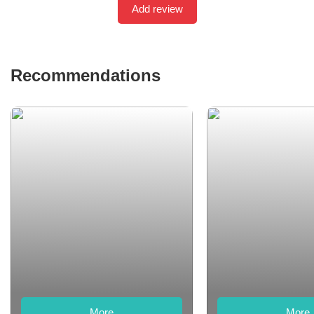
Add review
Recommendations
More
More